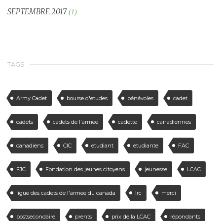
SEPTEMBRE 2017
(1)
TAGS
Army Cadet
bourse d'etudes
bénévoles
cadet
cadets
cadets de l'armee
cadette
canadiennes
canadiens
CIC
etudiant
etudiante
FAC
FJC
Fondation des jeunes citoyens
jeunesse
LCAC
ligue des cadets de l'armee du canada
lrc
merci
postsecondaire
prents
prix de la LCAC
répondants