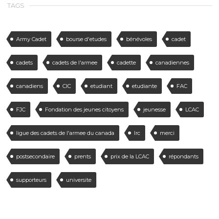
TAGS
Army Cadet
bourse d'etudes
bénévoles
cadet
cadets
cadets de l'armee
cadette
canadiennes
canadiens
CIC
etudiant
etudiante
FAC
FJC
Fondation des jeunes citoyens
jeunesse
LCAC
ligue des cadets de l'armee du canada
lrc
merci
postsecondaire
prents
prix de la LCAC
répondants
supporteurs
universite