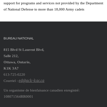
support for programs and services not provided by the Department
of National Defense to more than 18,000 Army cadets
BUREAU NATIONAL
815 Blvd St Laurent Blvd,
Salle 212,
Ottawa, Ontario,
K1K 3A7
613-725-0220
ed@aclc-lcac.ca
Courriel :
Un organisme de bienfaisance canadien enregistré:
108071564RR0001